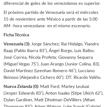
diferencial de goles de los venezolanos es superior.
El próximo partido de Venezuela será el miércoles
15 de noviembre ante México a partir de las 5:00
AM -hora venezolana- en el mismo escenario.
Ficha Técnica
Venezuela (3):
Jorge Sánchez; Rai Hidalgo, Yiandro
Raap (Pablo Ibarra 83′), Ángel Borgo, Luis Balbo;
José Correa, Nicola Profeta; Giovanny Sequera
(Miguel Vegas 75′), Juan Arango (Junior Colina, 83),
David Martínez (Leenhan Romero 46′);
Lucciano
Reinoso (Alejandro Cichero 60′). DT: Ricardo Valiño.
Nueva Zelanda (0):
Matt Ford; Marley Leuluai
(Jesper Edwards 83′), Anton Isaako (Stipe Ukich 62′),
Dylan Gardiner, Matt Dhotman DeVilliers (Athan
Thompson 83′); Adam Watson, Luke Supyk (Gabriel