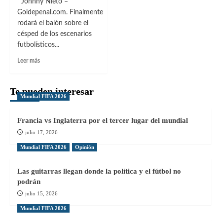
Johnny Nieto –
Goldepenal.com. Finalmente
rodará el balón sobre el
césped de los escenarios
futbolísticos...
Leer
Leer más
más
sobre
Torneo
Te pueden interesar
Mundial FIFA 2026
LDF
2020:
Un
Francia vs Inglaterra por el tercer lugar del mundial
premio
julio 17, 2026
a
la
Mundial FIFA 2026
Opinión
constancia
Las guitarras llegan donde la política y el fútbol no
podrán
julio 15, 2026
Mundial FIFA 2026