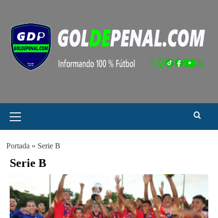
Saltar
al
contenido
Menú
principal
Portada
»
Serie B
Serie B