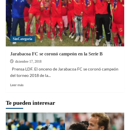
SinCategoria
Jarabacoa FC se coronó campeón en la Serie B
diciembre 17, 2018
Prensa LDF. El onceno de Jarabacoa FC se coronó campeón
del torneo 2018 de la...
Leer
Leer más
más
sobre
Jarabacoa
Te pueden interesar
FC
se
coronó
campeón
en