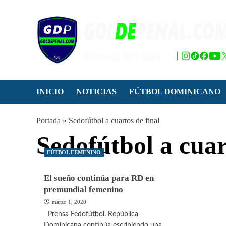
Saltar
al
contenido
INICIO
NOTICIAS
FÚTBOL DOMINICANO
Portada
»
Sedofútbol a cuartos de final
Sedofútbol a cuar
FÚTBOL FEMENINO
El sueño continúa para RD en
premundial femenino
marzo 1, 2020
Prensa Fedofútbol. República
Dominicana continúa escribiendo una