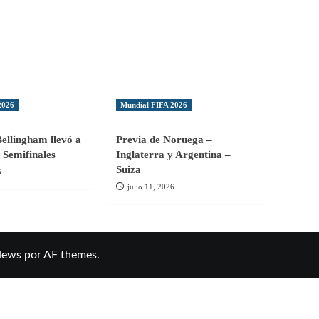
2026
Mundial FIFA 2026
Bellingham llevó a
Previa de Noruega –
 Semifinales
Inglaterra y Argentina –
Suiza
6
julio 11, 2026
News
por AF themes.