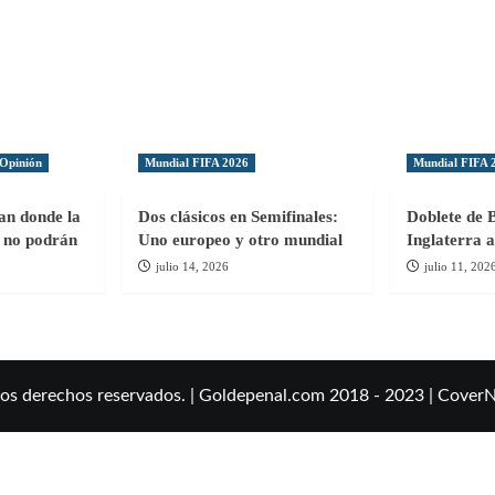
Opinión
Mundial FIFA 2026
Mundial FIFA 
gan donde la
Dos clásicos en Semifinales:
Doblete de 
ol no podrán
Uno europeo y otro mundial
Inglaterra a
julio 14, 2026
julio 11, 202
los derechos reservados. | Goldepenal.com 2018 - 2023
|
Cover