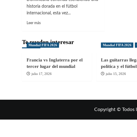
historia dorada en el fútbol
internacional, esta vez...
Leer
Leer más
más
sobre
El
Te pueden interesar
Mundial FIFA 2026
Mundial FIFA 2026
sueño
continúa
para
Francia vs Inglaterra por el
Las guitarras lle
RD
tercer lugar del mundial
política y el fútb
en
julio 17, 2026
julio 15, 2026
premundial
femenino
Copyright © Todos 