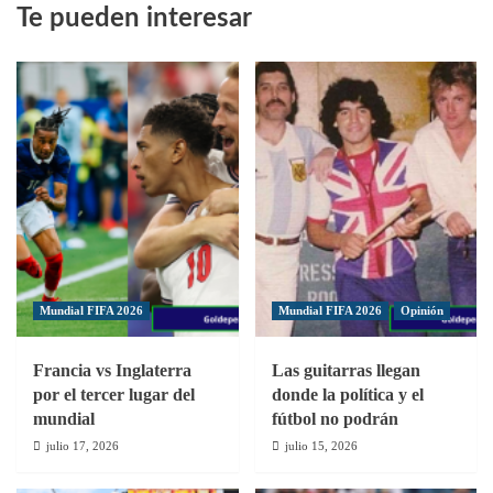
Te pueden interesar
San
Cristóbal
volvió
a
la
vida
y
La
Vega
eliminó
a
Jarabacoa
Mundial FIFA 2026
Mundial FIFA 2026
Opinión
Francia vs Inglaterra
Las guitarras llegan
por el tercer lugar del
donde la política y el
mundial
fútbol no podrán
julio 17, 2026
julio 15, 2026