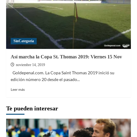
SinCategoria
Así marcha la Copa St. Thomas 2019: Viernes 15 Nov
noviembre 14, 2019
Goldepenal.com. La Copa Saint Thomas 2019 inició su
edición número 20 desde el pasado...
Leer
Leer más
más
sobre
Así
Te pueden interesar
marcha
la
Copa
St.
Thomas