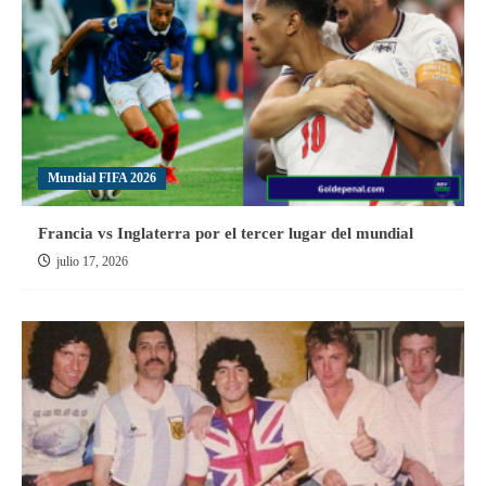
2019:
Viernes
15
Nov
Mundial FIFA 2026
Francia vs Inglaterra por el tercer lugar del mundial
julio 17, 2026