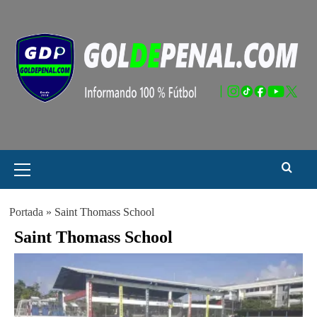
Saltar
al
contenido
Menú
principal
Portada
»
Saint Thomass School
Saint Thomass School