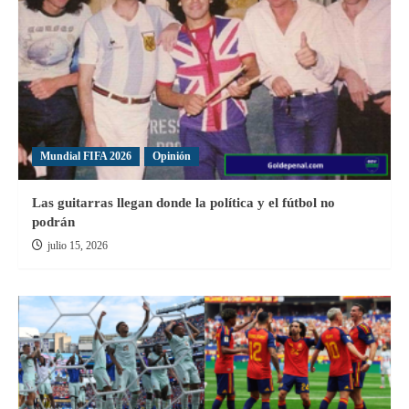
Mundial FIFA 2026
Opinión
Las guitarras llegan donde la política y el fútbol no
podrán
julio 15, 2026