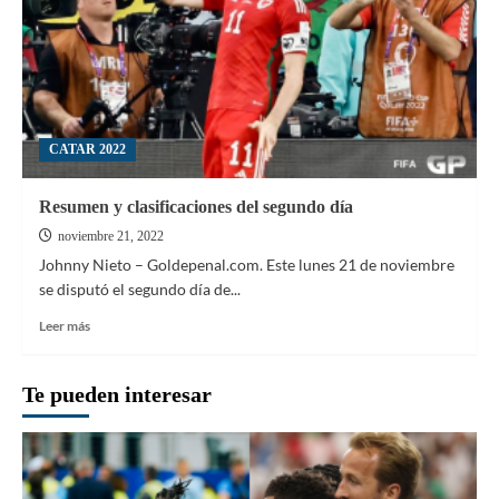
CATAR 2022
Resumen y clasificaciones del segundo día
noviembre 21, 2022
Johnny Nieto – Goldepenal.com. Este lunes 21 de noviembre
se disputó el segundo día de...
Leer
Leer más
más
sobre
Resumen
Te pueden interesar
y
clasificaciones
del
segundo
día