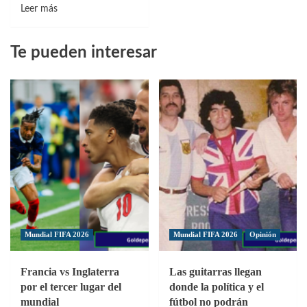
Leer
Leer más
más
sobre
Te pueden interesar
Jorge
Allen
Bauger
nuevo
director
de
desarrollo
de
la
FEDOFÚTBOL
Mundial FIFA 2026
Mundial FIFA 2026
Opinión
Francia vs Inglaterra
Las guitarras llegan
por el tercer lugar del
donde la política y el
mundial
fútbol no podrán