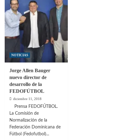
Luna
dominicanas
sostuvo
están
encuentro
analizando
con
los
periodistas
contratos
de
Fans
RD
NOTICIAS
Jorge Allen Bauger
nuevo director de
desarrollo de la
FEDOFÚTBOL
diciembre 11, 2018
Prensa FEDOFÚTBOL.
La Comisión de
Normalización de la
Federación Dominicana de
Fútbol (Fedofutbol)...