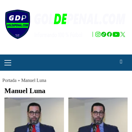
Saltar
al
contenido
Menú
principal
Portada
»
Manuel Luna
Manuel Luna