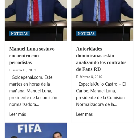
NOTICIAS
NOTICIAS
Manuel Luna sostuvo
Autoridades
encuentro con
dominicanas están
periodistas
analizando los contratos
de Fans RD
marzo 19, 2019
febrero 8, 2019
Goldepenal.com. Este
martes en horas de la
Especial/Julio Castro – El
mañana, Manuel Luna,
Caribe. Manuel Luna,
presidente de la comisión
presidente de la Comisión
normalizadora...
Normalizadora de la...
Leer
Leer
Leer más
Leer más
más
más
sobre
sobre
Manuel
Autoridades