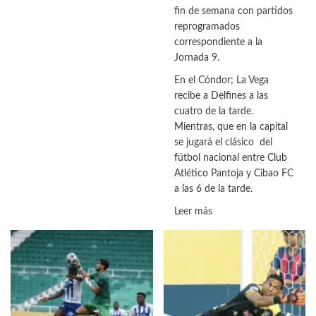
fin de semana con partidos
reprogramados
correspondiente a la
Jornada 9.
En el Cóndor; La Vega
recibe a Delfines a las
cuatro de la tarde.
Mientras, que en la capital
se jugará el clásico del
fútbol nacional entre Club
Atlético Pantoja y Cibao FC
a las 6 de la tarde.
Leer
Leer más
más
sobre
Vega
Real
ganó
y