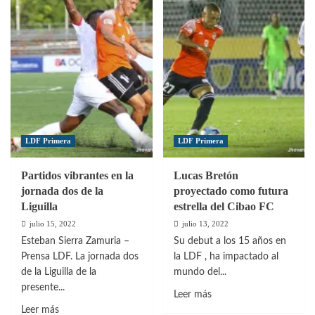
Inicia
Las
el
semifinales
camino
de
a
LDF
la
están
gran
definidas
final
LDF Primera
LDF Primera
Partidos vibrantes en la
Lucas Bretón
jornada dos de la
proyectado como futura
Liguilla
estrella del Cibao FC
julio 15, 2022
julio 13, 2022
Esteban Sierra Zamuria –
Su debut a los 15 años en
Prensa LDF. La jornada dos
la LDF , ha impactado al
de la Liguilla de la
mundo del...
presente...
Leer
Leer más
Leer
más
Leer más