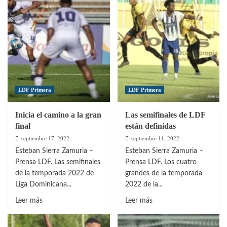
fin
adelante
de
en
semana
la
se
ida
conocerán
de
los
semifinales
finalistas
de
LDF Primera
LDF Primera
la
temporada
Inicia el camino a la gran
Las semifinales de LDF
2022
final
están definidas
septiembre 17, 2022
septiembre 11, 2022
Esteban Sierra Zamuria –
Esteban Sierra Zamuria –
Prensa LDF. Las semifinales
Prensa LDF. Los cuatro
de la temporada 2022 de
grandes de la temporada
Liga Dominicana...
2022 de la...
Leer
Leer
Leer más
Leer más
más
más
sobre
sobre