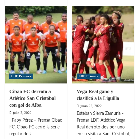
más
sobre
sobre
Lucas
Partidos
Bretón
vibrantes
proyectado
en
como
la
futura
jornada
estrella
dos
del
de
Cibao
la
FC
Liguilla
LDF Primera
LDF Primera
Cibao FC derrotó a
Vega Real ganó y
Atlético San Cristóbal
clasificó a la Liguilla
con gol de Alba
junio 22, 2022
julio 2, 2022
Esteban Sierra Zamuria -
Papy Pérez – Prensa Cibao
Prensa LDF. Atlético Vega
FC. Cibao FC cerró la serie
Real derrotó dos por uno
regular de la...
en su visita a San Cristóbal,