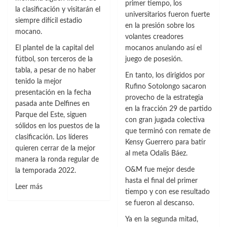
primer tiempo, los
la clasificación y visitarán el
universitarios fueron fuerte
siempre difícil estadio
en la presión sobre los
mocano.
volantes creadores
El plantel de la capital del
mocanos anulando así el
fútbol, son terceros de la
juego de posesión.
tabla, a pesar de no haber
En tanto, los dirigidos por
tenido la mejor
Rufino Sotolongo sacaron
presentación en la fecha
provecho de la estrategia
pasada ante Delfines en
en la fracción 29 de partido
Parque del Este, siguen
con gran jugada colectiva
sólidos en los puestos de la
que terminó con remate de
clasificación. Los líderes
Kensy Guerrero para batir
quieren cerrar de la mejor
al meta Odalis Báez.
manera la ronda regular de
O&M fue mejor desde
la temporada 2022.
hasta el final del primer
Leer
Leer más
tiempo y con ese resultado
más
se fueron al descanso.
sobre
Ya en la segunda mitad,
LDF