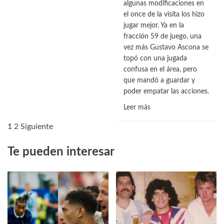
algunas modificaciones en
se
el once de la visita los hizo
reanuda
jugar mejor. Ya en la
este
fracción 59 de juego, una
miércoles
vez más Gustavo Ascona se
luego
topó con una jugada
de
confusa en el área, pero
la
que mandó a guardar y
Fecha
poder empatar las acciones.
FIFA
Leer
Leer más
más
1
2
Siguiente
sobre
O&M
Te pueden interesar
y
Moca
pactaron
en
la
capital
por