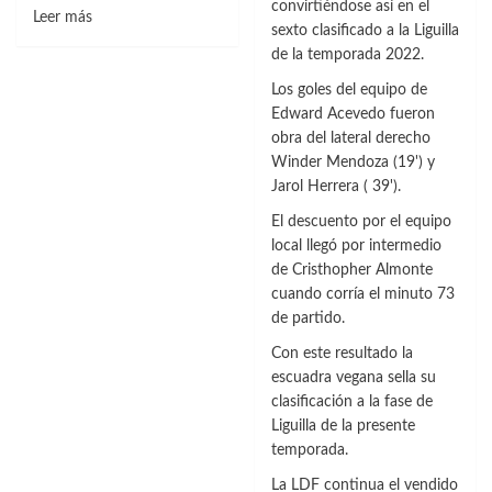
convirtiéndose así en el
Leer
Leer más
sexto clasificado a la Liguilla
más
de la temporada 2022.
sobre
Cibao
Los goles del equipo de
FC
Edward Acevedo fueron
derrotó
obra del lateral derecho
a
Winder Mendoza (19') y
Atlético
Jarol Herrera ( 39').
San
El descuento por el equipo
Cristóbal
local llegó por intermedio
con
de Cristhopher Almonte
gol
cuando corría el minuto 73
de
de partido.
Alba
Con este resultado la
escuadra vegana sella su
clasificación a la fase de
Liguilla de la presente
temporada.
La LDF continua el vendido