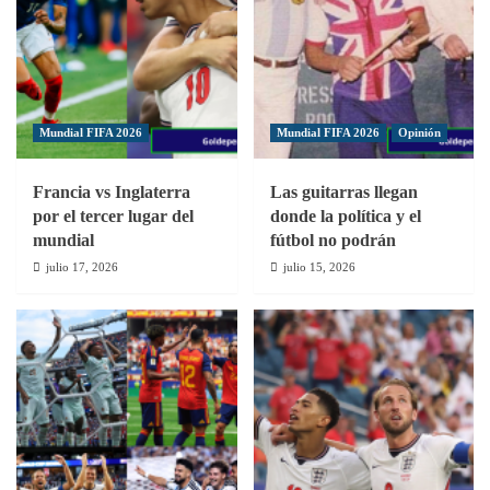
la
novena
fecha
Mundial FIFA 2026
Mundial FIFA 2026
Opinión
Francia vs Inglaterra
Las guitarras llegan
por el tercer lugar del
donde la política y el
mundial
fútbol no podrán
julio 17, 2026
julio 15, 2026