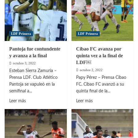
LDF Primera
LDF Primera
Pantoja fue contundente
Cibao FC avanza por
y avanza a la final
quinta vez a la final de
LDF￼
octubre 3, 2022
octubre 2, 2022
Esteban Sierra Zamuria –
Prensa LDF. Club Atlético
Papy Pérez – Prensa Cibao
Pantoja se vapuleó en la
FC. Cibao FC avanzó a su
semifinal a...
quinta final de la...
Leer
Leer
Leer más
Leer más
más
más
sobre
sobre
Pantoja
Cibao
fue
FC
contundente
avanza