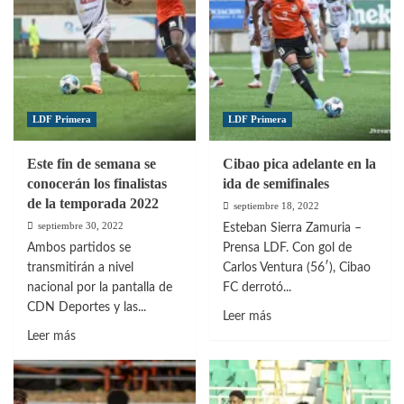
y
por
avanza
quinta
a
vez
la
a
final
la
final
LDF Primera
LDF Primera
de
LDF
Este fin de semana se
Cibao pica adelante en la
￼
conocerán los finalistas
ida de semifinales
de la temporada 2022
septiembre 18, 2022
septiembre 30, 2022
Esteban Sierra Zamuria –
Ambos partidos se
Prensa LDF. Con gol de
transmitirán a nivel
Carlos Ventura (56′), Cibao
nacional por la pantalla de
FC derrotó...
CDN Deportes y las...
Leer
Leer más
Leer
más
Leer más
más
sobre
sobre
Cibao
Este
pica