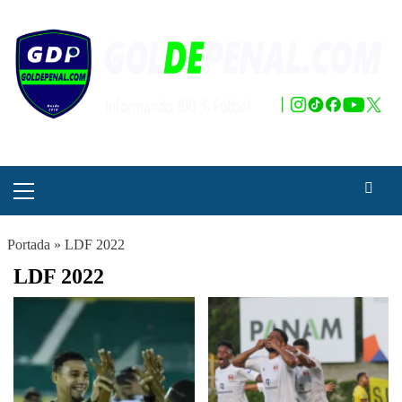
Saltar
al
contenido
Menú
principal
Portada
»
LDF 2022
LDF 2022
Paginación
de
entradas