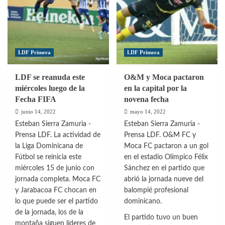
clasificó
a
la
Liguilla
LDF Primera
LDF Primera
LDF se reanuda este
O&M y Moca pactaron
miércoles luego de la
en la capital por la
Fecha FIFA
novena fecha
junio 14, 2022
mayo 14, 2022
Esteban Sierra Zamuria -
Esteban Sierra Zamuria -
Prensa LDF. La actividad de
Prensa LDF. O&M FC y
la Liga Dominicana de
Moca FC pactaron a un gol
Fútbol se reinicia este
en el estadio Olímpico Félix
miércoles 15 de junio con
Sánchez en el partido que
jornada completa. Moca FC
abrió la jornada nueve del
y Jarabacoa FC chocan en
balompié profesional
lo que puede ser el partido
dominicano.
de la jornada, los de la
El partido tuvo un buen
montaña siguen líderes de