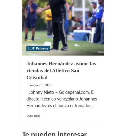
LDF Primera
Johannes Hernández asume las
riendas del Atlético San
Cristóbal
mayo 26, 2020
Johnny Nieto – Goldepenal.com. El
director técnico venezolano Johannes
Hernández es el nuevo entrenador...
Leer
Leer más
más
sobre
Johannes
Te pueden interesar