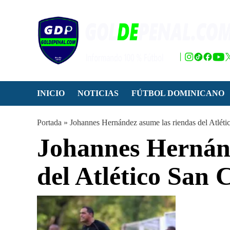
Saltar
al
contenido
INICIO
NOTICIAS
FÚTBOL DOMINICANO
Portada
»
Johannes Hernández asume las riendas del Atléti
Johannes Hernánd
del Atlético San 