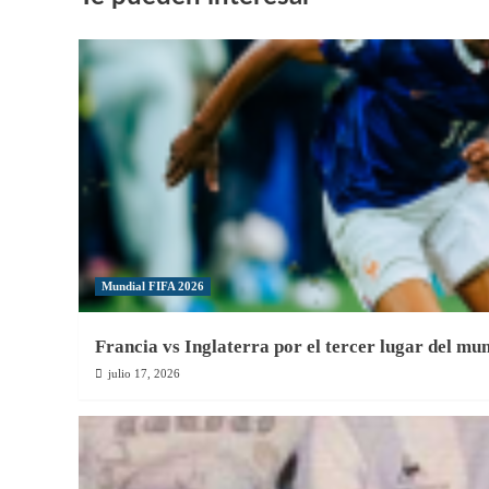
Hernández
asume
las
riendas
del
Atlético
San
Cristóbal
Mundial FIFA 2026
Francia vs Inglaterra por el tercer lugar del mu
julio 17, 2026