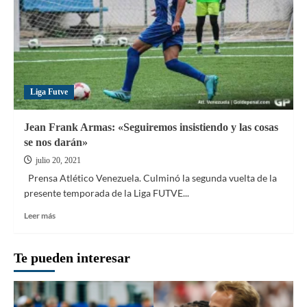
Liga Futve
Jean Frank Armas: «Seguiremos insistiendo y las cosas
se nos darán»
julio 20, 2021
Prensa Atlético Venezuela. Culminó la segunda vuelta de la
presente temporada de la Liga FUTVE...
Leer
Leer más
más
sobre
Jean
Te pueden interesar
Frank
Armas:
«Seguiremos
insistiendo