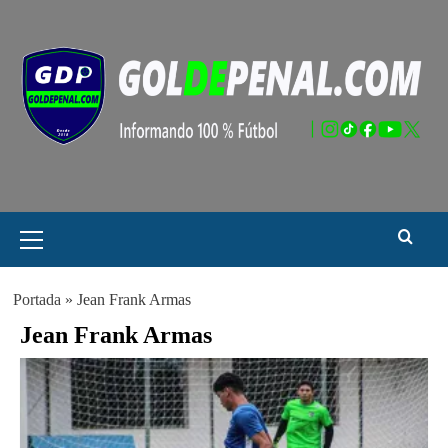
Saltar
al
contenido
Menú
principal
Portada
»
Jean Frank Armas
Jean Frank Armas