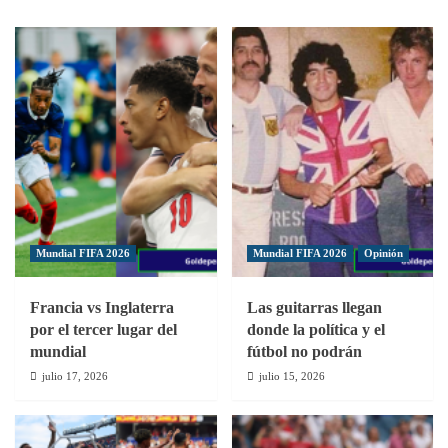
campeón
Mateo
del
vestirá
Torneo
la
Nacional
camiseta
de
de
Fútbol
Jarabacoa
Infantil
FC
Padre
Vicente
Mundial FIFA 2026
Mundial FIFA 2026
Opinión
Francia vs Inglaterra
Las guitarras llegan
por el tercer lugar del
donde la política y el
mundial
fútbol no podrán
julio 17, 2026
julio 15, 2026