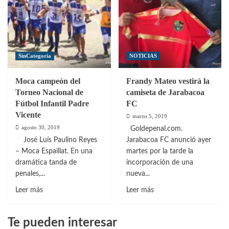
SinCategoria
NOTICIAS
Moca campeón del
Frandy Mateo vestirá la
Torneo Nacional de
camiseta de Jarabacoa
Fútbol Infantil Padre
FC
Vicente
marzo 5, 2019
agosto 30, 2019
Goldepenal.com.
José Luís Paulino Reyes
Jarabacoa FC anunció ayer
– Moca Espaillat. En una
martes por la tarde la
dramática tanda de
incorporación de una
penales,...
nueva...
Leer
Leer
Leer más
Leer más
más
más
sobre
sobre
Te pueden interesar
Moca
Frandy