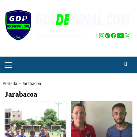
Saltar
al
contenido
Menú
principal
Portada
»
Jarabacoa
Jarabacoa