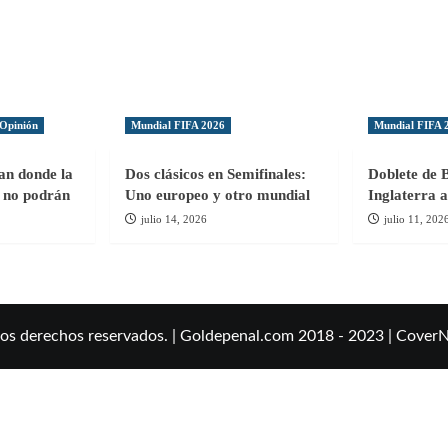
Opinión
Mundial FIFA 2026
Mundial FIFA 
gan donde la
Dos clásicos en Semifinales:
Doblete de 
ol no podrán
Uno europeo y otro mundial
Inglaterra a
julio 14, 2026
julio 11, 202
los derechos reservados. | Goldepenal.com 2018 - 2023
|
Cover