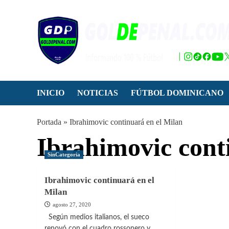
Saltar
al
contenido
INICIO
NOTICIAS
FÚTBOL DOMINICANO
Portada
»
Ibrahimovic continuará en el Milan
Ibrahimovic cont
SinCategoria
Ibrahimovic continuará en el
Milan
agosto 27, 2020
Según medios italianos, el sueco
renovó con el cuadro rossonero y