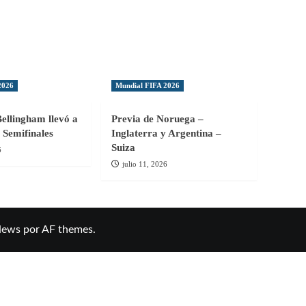
2026
Mundial FIFA 2026
Bellingham llevó a
Previa de Noruega –
 Semifinales
Inglaterra y Argentina –
Suiza
6
julio 11, 2026
News
por AF themes.