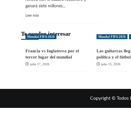
ganará siete millones...
Leer
Leer más
más
sobre
Ibrahimovic
Te pueden interesar
Mundial FIFA 2026
Mundial FIFA 2026
continuará
en
el
Francia vs Inglaterra por el
Las guitarras lle
Milan
tercer lugar del mundial
política y el fútb
julio 17, 2026
julio 15, 2026
Copyright © Todos 