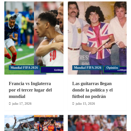
al
campo
Mundial FIFA 2026
Mundial FIFA 2026
Opinión
Francia vs Inglaterra
Las guitarras llegan
por el tercer lugar del
donde la política y el
mundial
fútbol no podrán
julio 17, 2026
julio 15, 2026