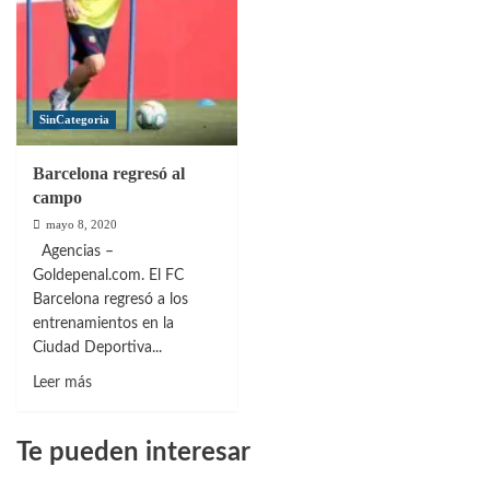
SinCategoria
Barcelona regresó al
campo
mayo 8, 2020
Agencias –
Goldepenal.com. El FC
Barcelona regresó a los
entrenamientos en la
Ciudad Deportiva...
Leer
Leer más
más
sobre
Te pueden interesar
Barcelona
regresó