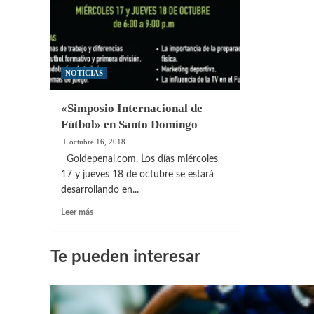
NOTICIAS
«Simposio Internacional de
Fútbol» en Santo Domingo
octubre 16, 2018
Goldepenal.com. Los días miércoles
17 y jueves 18 de octubre se estará
desarrollando en...
Leer
Leer más
más
sobre
«Simposio
Te pueden interesar
Internacional
de
Fútbol»
en