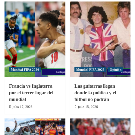
O&M
recibe
en
a
cierre
Inter
de
y
la
Jamesley
jornada
busca
tres
ser
de
el
LDF
goleador
del
año
Mundial FIFA 2026
Mundial FIFA 2026
Opinión
Francia vs Inglaterra
Las guitarras llegan
por el tercer lugar del
donde la política y el
mundial
fútbol no podrán
julio 17, 2026
julio 15, 2026