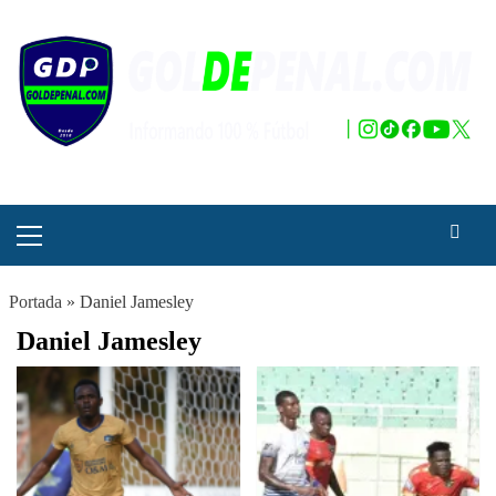
Saltar
al
contenido
Menú
principal
Portada
»
Daniel Jamesley
Daniel Jamesley