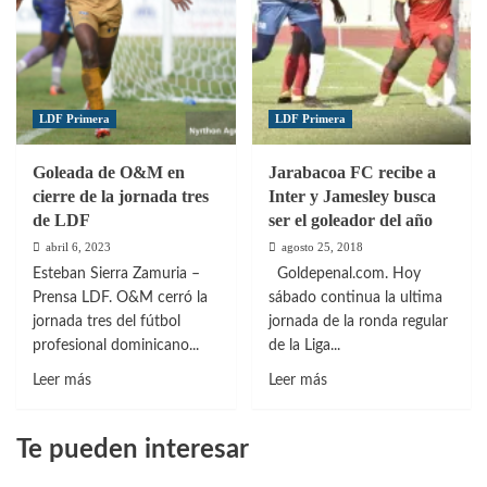
LDF Primera
LDF Primera
Goleada de O&M en
Jarabacoa FC recibe a
cierre de la jornada tres
Inter y Jamesley busca
de LDF
ser el goleador del año
abril 6, 2023
agosto 25, 2018
Esteban Sierra Zamuria –
Goldepenal.com. Hoy
Prensa LDF. O&M cerró la
sábado continua la ultima
jornada tres del fútbol
jornada de la ronda regular
profesional dominicano...
de la Liga...
Leer
Leer
Leer más
Leer más
más
más
sobre
sobre
Te pueden interesar
Goleada
Jarabacoa
de
FC