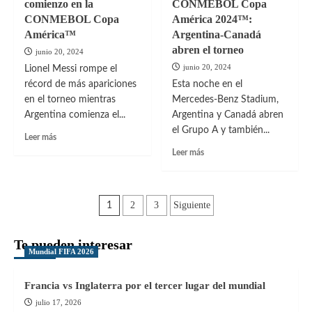
comienzo en la
CONMEBOL Copa
Lionel
a
CONMEBOL Copa
América 2024™:
Messi
Colombia
en
América™
y
Argentina-Canadá
su
es
abren el torneo
junio 20, 2024
noche
el
junio 20, 2024
Lionel Messi rompe el
récord
campeón
récord de más apariciones
Esta noche en el
en
de
CONMEBOL
en el torneo mientras
la
Mercedes-Benz Stadium,
Copa
CONMEBOL
Argentina comienza el...
Argentina y Canadá abren
América™
Copa
el Grupo A y también...
Leer
Leer más
América™
más
Leer
Leer más
sobre
más
Argentina
sobre
tiene
Arranca
Paginación
un
la
2
3
Siguiente
1
gran
CONMEBOL
de
comienzo
Copa
Te pueden interesar
en
América
entradas
Mundial FIFA 2026
la
2024™:
CONMEBOL
Argentina-
Copa
Canadá
Francia vs Inglaterra por el tercer lugar del mundial
América™
abren
julio 17, 2026
el