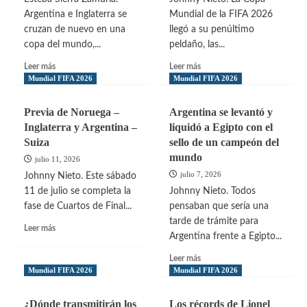
Argentina e Inglaterra se
Mundial de la FIFA 2026
cruzan de nuevo en una
llegó a su penúltimo
copa del mundo,...
peldaño, las...
Leer
Leer
Leer más
Leer más
más
más
Mundial FIFA 2026
Mundial FIFA 2026
sobre
sobre
Las
Dos
Previa de Noruega –
Argentina se levantó y
guitarras
clásicos
Inglaterra y Argentina –
liquidó a Egipto con el
llegan
en
Suiza
sello de un campeón del
donde
Semifinales:
la
mundo
Uno
julio 11, 2026
política
europeo
julio 7, 2026
Johnny Nieto. Este sábado
y
y
11 de julio se completa la
Johnny Nieto. Todos
el
otro
fase de Cuartos de Final...
pensaban que sería una
fútbol
mundial
no
tarde de trámite para
Leer
Leer más
podrán
Argentina frente a Egipto...
más
sobre
Leer
Leer más
Previa
más
Mundial FIFA 2026
Mundial FIFA 2026
de
sobre
Noruega
Argentina
¿Dónde transmitirán los
Los récords de Lionel
–