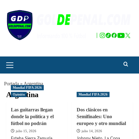
Saltar
al
contenido
Menú
principal
Portada
»
Argentina
Mundial FIFA 2026
Argentina
Opinión
Mundial FIFA 2026
Las guitarras llegan
Dos clásicos en
donde la política y el
Semifinales: Uno
fútbol no podrán
europeo y otro mundial
julio 15, 2026
julio 14, 2026
Esteba Sierra Zamuria.
Johnny Nieto. La Copa