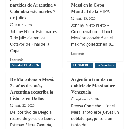
se
partidos de Argentina y
Inglaterra
Messi en la Copa
levantó
y
Colombia este martes 7
Mundial de la FIFA
y
Argentina
de julio?
liquidó
junio 23, 2026
–
a
julio 7, 2026
Johnny Nieto Nieto –
Suiza
Egipto
Johnny Nieto. Este martes
Goldepenal.com. Lionel
con
7 de julio cierran los
Messi se convirtió en el
el
Octavos de Final de la
máximo goleador en la...
sello
de
Copa...
Leer
Leer más
un
más
Leer
Leer más
campeón
sobre
más
Mundial FIFA 2026
CONMEBOL
La Vinotinto
del
Los
sobre
mundo
récords
¿Dónde
De Maradona a Messi:
Argentina triunfa con
de
transmitirán
32 años después,
doblete de Messi sobre
Lionel
los
Argentina reescribe la
Venezuela
Messi
partidos
en
historia en Dallas
de
septiembre 5, 2025
la
Argentina
junio 22, 2026
Prensa Conmebol. Lionel
Copa
y
Del positivo de Diego al
Messi anotó este jueves un
Mundial
Colombia
récord de goles de Lionel.
doblete que, junto a un
de
este
la
Esteban Sierra Zamuría,
martes
tanto de...