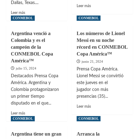
FIFA
7
Dallas, Texas....
Leer
Leer más
de
más
Leer
Leer más
julio?
sobre
más
CONMEBOL
CONMEBOL
Argentina
sobre
triunfa
De
Argentina venció a
Los números de Lionel
con
Maradona
Colombia y es el
Messi en su noche
doblete
a
campeón de la
récord en CONMEBOL
de
Messi:
Messi
CONMEBOL Copa
32
Copa América™
sobre
años
América™
junio 21, 2024
Venezuela
después,
julio 15, 2024
Prensa Copa América.
Argentina
Destacados Prensa Copa
Lionel Messi se convirtió
reescribe
América. Argentina y
la
este jueves en el
historia
Colombia protagonizaron
jugador con más
en
un primer tiempo
presencias (35)...
Dallas
disputado en el que...
Leer
Leer más
más
Leer
Leer más
sobre
más
CONMEBOL
CONMEBOL
Los
sobre
números
Argentina
Argentina tiene un gran
Arranca la
de
venció