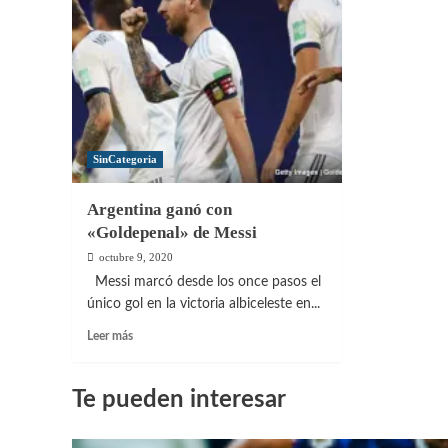
SinCategoria
Argentina ganó con
«Goldepenal» de Messi
octubre 9, 2020
Messi marcó desde los once pasos el
único gol en la victoria albiceleste en...
Leer
Leer más
más
sobre
Argentina
Te pueden interesar
ganó
con
«Goldepenal»