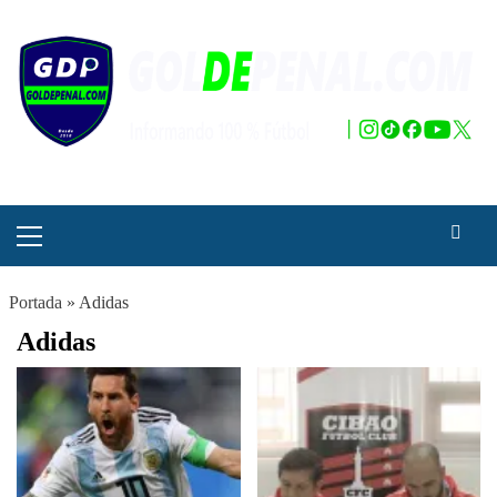
Saltar
al
contenido
Menú
principal
Portada
»
Adidas
Adidas