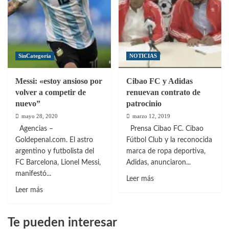
SinCategoria
NOTICIAS
Messi: «estoy ansioso por
Cibao FC y Adidas
volver a competir de
renuevan contrato de
nuevo”
patrocinio
mayo 28, 2020
marzo 12, 2019
Agencias –
Prensa Cibao FC. Cibao
Goldepenal.com. El astro
Fútbol Club y la reconocida
argentino y futbolista del
marca de ropa deportiva,
FC Barcelona, Lionel Messi,
Adidas, anunciaron...
manifestó...
Leer
Leer más
Leer
más
Leer más
más
sobre
sobre
Cibao
Te pueden interesar
Messi:
FC