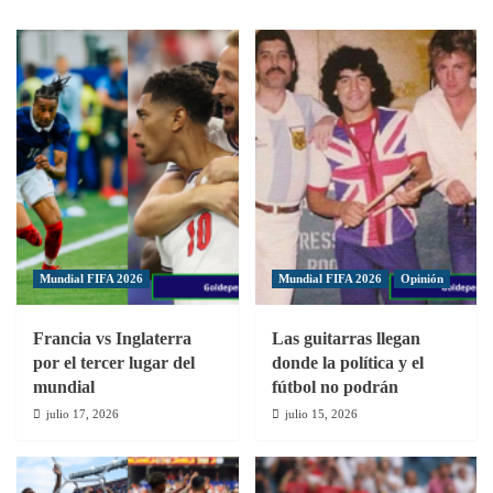
«estoy
y
ansioso
Adidas
por
renuevan
volver
contrato
a
de
competir
patrocinio
de
nuevo”
Mundial FIFA 2026
Mundial FIFA 2026
Opinión
Francia vs Inglaterra
Las guitarras llegan
por el tercer lugar del
donde la política y el
mundial
fútbol no podrán
julio 17, 2026
julio 15, 2026