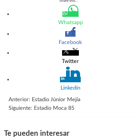
Share this...
Whatsapp
Facebook
Twitter
Linkedin
Anterior:
Estadio Júnior Mejía
Navegación
Siguiente:
Estadio Moca 85
de
entradas
Te pueden interesar