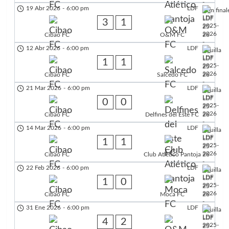
19 Abr 2026
-
6:00 pm
LDF
3
1
Cibao FC
O&M FC
12 Abr 2026
-
6:00 pm
LDF
1
1
Cibao FC
Salcedo FC
21 Mar 2026
-
6:00 pm
LDF
0
0
Cibao FC
Delfines del Este FC
14 Mar 2026
-
6:00 pm
LDF
1
1
Cibao FC
Club Atlético Pantoja
22 Feb 2026
-
6:00 pm
LDF
1
0
Cibao FC
Moca FC
31 Ene 2026
-
6:00 pm
LDF
4
2