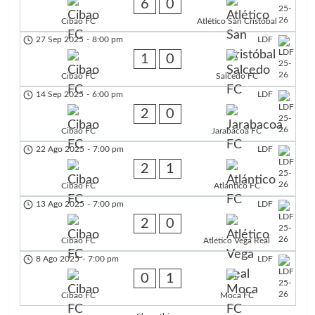
6
0
Cibao FC
Atlético San Cristóbal
27 Sep 2025
-
8:00 pm
LDF
1
0
Cibao FC
Salcedo FC
14 Sep 2025
-
6:00 pm
LDF
2
0
Cibao FC
Jarabacoa FC
22 Ago 2025
-
7:00 pm
LDF
2
1
Cibao FC
Atlántico FC
13 Ago 2025
-
7:00 pm
LDF
2
0
Cibao FC
Atlético Vega Real
8 Ago 2025
-
7:00 pm
LDF
0
1
Cibao FC
Moca FC