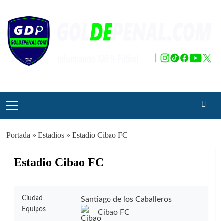
Saltar
al
contenido
Menú
principal
Portada
»
Estadios
»
Estadio Cibao FC
Estadio Cibao FC
Ciudad
Santiago de los Caballeros
Equipos
Cibao FC