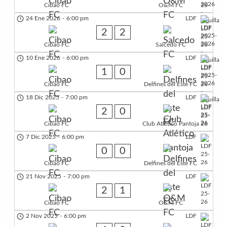
Cibao FC
O&M FC
24 Ene 2026
-
6:00 pm
LDF
2
2
Cibao FC
Salcedo FC
10 Ene 2026
-
6:00 pm
LDF
1
0
Cibao FC
Delfines del Este FC
18 Dic 2025
-
7:00 pm
LDF
2
0
Cibao FC
Club Atlético Pantoja
7 Dic 2025
-
6:00 pm
LDF
0
0
Cibao FC
Delfines del Este FC
21 Nov 2025
-
7:00 pm
LDF
2
1
Cibao FC
O&M FC
2 Nov 2025
-
6:00 pm
LDF