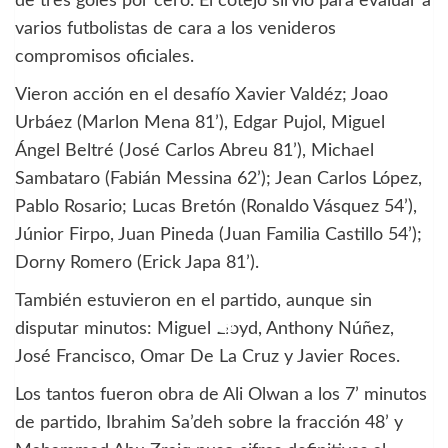
de tres goles por cero. El cotejo sirvió para evaluar a
varios futbolistas de cara a los venideros
compromisos oficiales.
Vieron acción en el desafío Xavier Valdéz; Joao
Urbáez (Marlon Mena 81’), Edgar Pujol, Miguel
Ángel Beltré (José Carlos Abreu 81’), Michael
Sambataro (Fabián Messina 62’); Jean Carlos López,
Pablo Rosario; Lucas Bretón (Ronaldo Vásquez 54’),
Júnior Firpo, Juan Pineda (Juan Familia Castillo 54’);
Dorny Romero (Erick Japa 81’).
También estuvieron en el partido, aunque sin
disputar minutos: Miguel Lloyd, Anthony Núñez,
José Francisco, Omar De La Cruz y Javier Roces.
Los tantos fueron obra de Ali Olwan a los 7’ minutos
de partido, Ibrahim Sa’deh sobre la fracción 48’ y