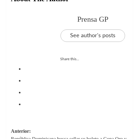
Prensa GP
See author's posts
Share this...
Navegación
Anterior:
República Dominicana busca sellar su boleto a Copa Oro y