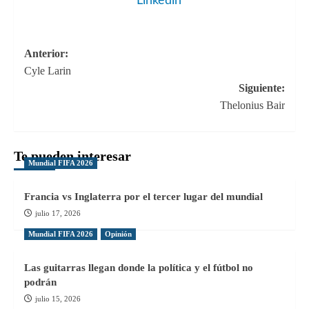
Linkedin
Navegación
Anterior:
Cyle Larin
de
Siguiente:
entradas
Thelonius Bair
Te pueden interesar
Mundial FIFA 2026
Francia vs Inglaterra por el tercer lugar del mundial
julio 17, 2026
Mundial FIFA 2026
Opinión
Las guitarras llegan donde la política y el fútbol no
podrán
julio 15, 2026