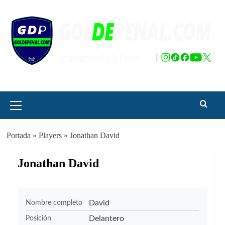
Saltar
al
contenido
Menú
principal
Portada
»
Players
»
Jonathan David
Jonathan David
David
Nombre completo
Delantero
Posición