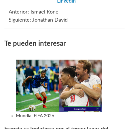
Linkedin
Anterior:
Ismaël Koné
Navegación
Siguiente:
Jonathan David
de
entradas
Te pueden interesar
Mundial FIFA 2026