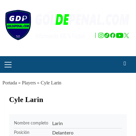
Saltar
al
contenido
Menú
principal
Portada
»
Players
»
Cyle Larin
Cyle Larin
Larin
Nombre completo
Delantero
Posición