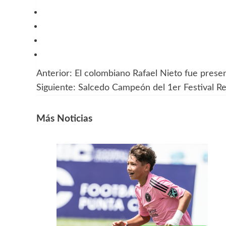
Anterior:
El colombiano Rafael Nieto fue pre
Navegación
Siguiente:
Salcedo Campeón del 1er Festival Re
de
entradas
Más Noticias