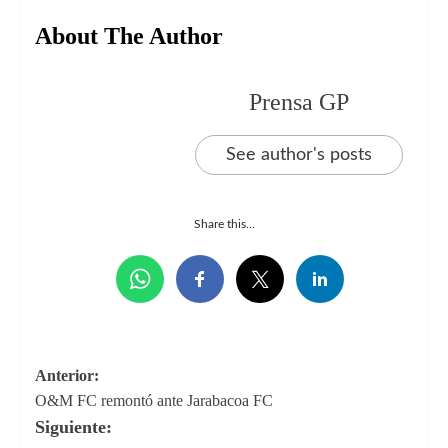
About The Author
Prensa GP
See author's posts
Share this...
Navegación
Anterior:
O&M FC remontó ante Jarabacoa FC
de
Siguiente:
entradas