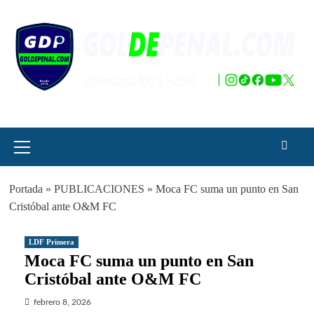
Saltar
al
contenido
Menú
principal
Portada
»
PUBLICACIONES
»
Moca FC suma un punto en San
Cristóbal ante O&M FC
LDF Primera
Moca FC suma un punto en San
Cristóbal ante O&M FC
febrero 8, 2026