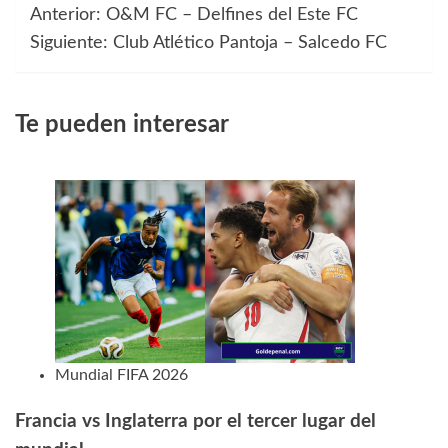
Anterior:
O&M FC – Delfines del Este FC
Navegación
Siguiente:
Club Atlético Pantoja – Salcedo FC
de
entradas
Te pueden interesar
Mundial FIFA 2026
Francia vs Inglaterra por el tercer lugar del