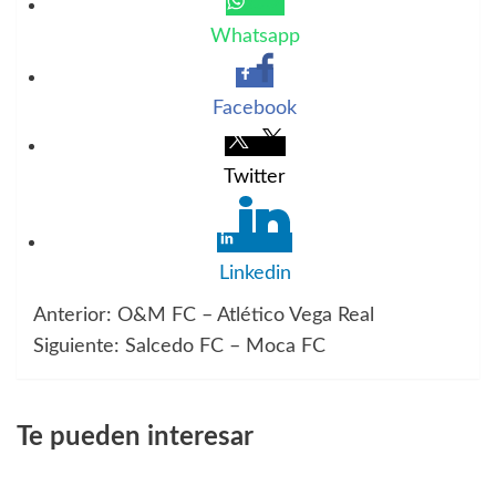
Whatsapp
Facebook
Twitter
Linkedin
Anterior:
O&M FC – Atlético Vega Real
Navegación
Siguiente:
Salcedo FC – Moca FC
de
entradas
Te pueden interesar