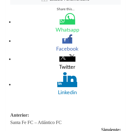
Share this...
Whatsapp
Facebook
Twitter
Linkedin
Navegación
Anterior:
Santa Fe FC – Atlántico FC
de
Siguiente: