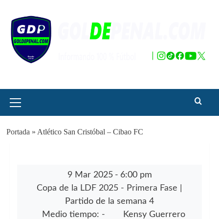
Saltar
al
contenido
Menú
principal
Portada
»
Atlético San Cristóbal – Cibao FC
9 Mar 2025
-
6:00 pm
Copa de la LDF 2025 - Primera Fase
|
Partido de la semana 4
Medio tiempo: -
Kensy Guerrero