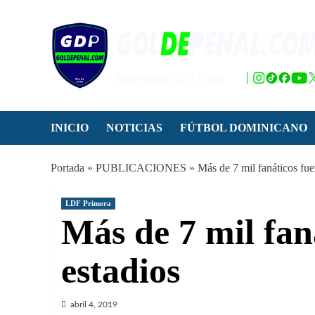
Saltar
al
contenido
INICIO
NOTICIAS
FÚTBOL DOMINICANO
Portada
»
PUBLICACIONES
»
Más de 7 mil fanáticos fue
LDF Primera
Más de 7 mil faná
estadios
abril 4, 2019