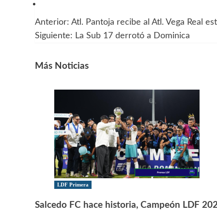
Anterior:
Atl. Pantoja recibe al Atl. Vega Real es
Navegación
Siguiente:
La Sub 17 derrotó a Dominica
de
entradas
Más Noticias
LDF Primera
Salcedo FC hace historia, Campeón LDF 20