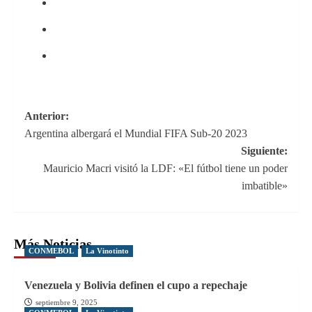
Navegación
Anterior:
Argentina albergará el Mundial FIFA Sub-20 2023
de
Siguiente:
entradas
Mauricio Macri visitó la LDF: «El fútbol tiene un poder
imbatible»
Más Noticias
CONMEBOL
La Vinotinto
Venezuela y Bolivia definen el cupo a repechaje
septiembre 9, 2025