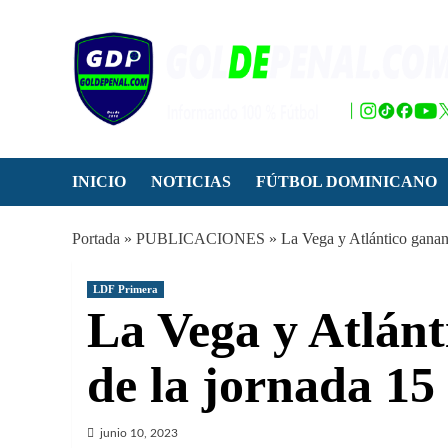
Saltar
al
contenido
INICIO
NOTICIAS
FÚTBOL DOMINICANO
Portada
»
PUBLICACIONES
»
La Vega y Atlántico ganan 
LDF Primera
La Vega y Atlánti
de la jornada 15
junio 10, 2023