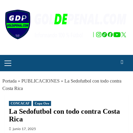
Saltar
al
contenido
Menú
principal
Portada
»
PUBLICACIONES
»
La Sedofutbol con todo contra
Costa Rica
CONCACAF
Copa Oro
La Sedofutbol con todo contra Costa
Rica
junio 17, 2025