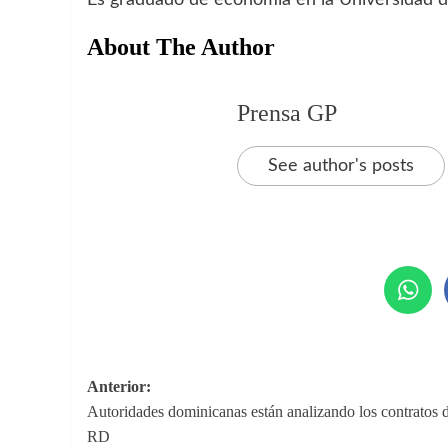
Es graduado de economía en la Universidad d
About The Author
Prensa GP
See author's posts
Navegación
Anterior:
Autoridades dominicanas están analizando los contratos 
de
RD