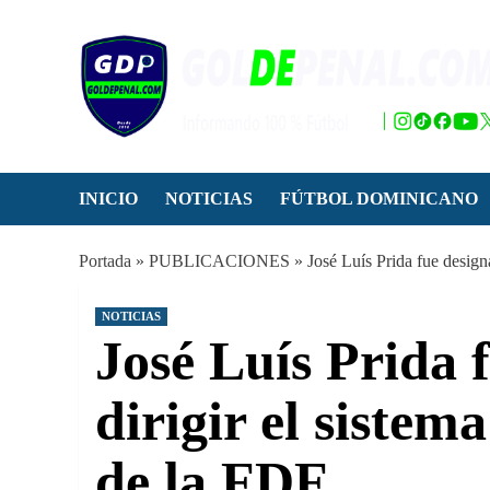
Saltar
al
contenido
INICIO
NOTICIAS
FÚTBOL DOMINICANO
Portada
»
PUBLICACIONES
»
José Luís Prida fue desig
NOTICIAS
José Luís Prida 
dirigir el siste
de la FDF