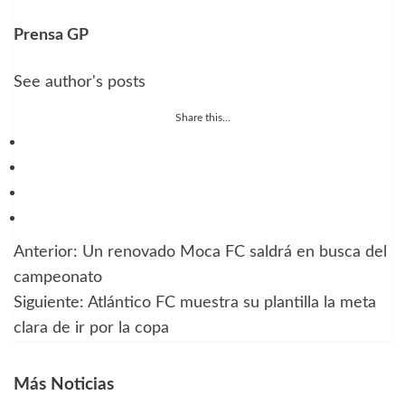
Prensa GP
See author's posts
Share this...
Anterior:
Un renovado Moca FC saldrá en busca del
Navegación
campeonato
de
Siguiente:
Atlántico FC muestra su plantilla la meta
clara de ir por la copa
entradas
Más Noticias