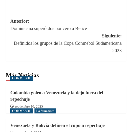
Navegación
Anterior:
Dominicana superó dos por cero a Belice
de
Siguiente:
entradas
Definidos los grupos de la Copa Conmebol Sudamericana
2023
Más Noticias
CONMEBOL
Colombia goleó a Venezuela y la dejó fuera del
repechaje
septiembre 10, 2025
CONMEBOL
La Vinotinto
Venezuela y Bolivia definen el cupo a repechaje