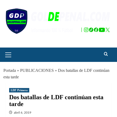
Saltar
al
contenido
Menú
principal
Portada
»
PUBLICACIONES
»
Dos batallas de LDF continúan
esta tarde
LDF Primera
Dos batallas de LDF continúan esta
tarde
abril 6, 2019