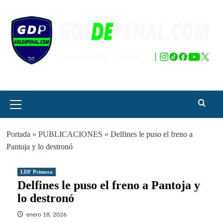
Saltar
al
contenido
Menú
principal
Portada
»
PUBLICACIONES
»
Delfines le puso el freno a
Pantoja y lo destronó
LDF Primera
Delfines le puso el freno a Pantoja y
lo destronó
enero 18, 2026