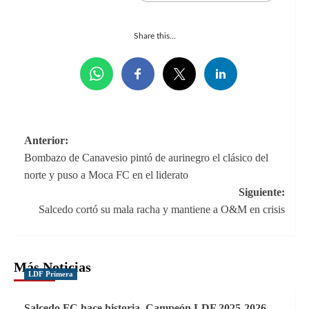
Share this...
Navegación
Anterior:
Bombazo de Canavesio pintó de aurinegro el clásico del
de
norte y puso a Moca FC en el liderato
entradas
Siguiente:
Salcedo cortó su mala racha y mantiene a O&M en crisis
Más Noticias
LDF Primera
Salcedo FC hace historia, Campeón LDF 2025-2026