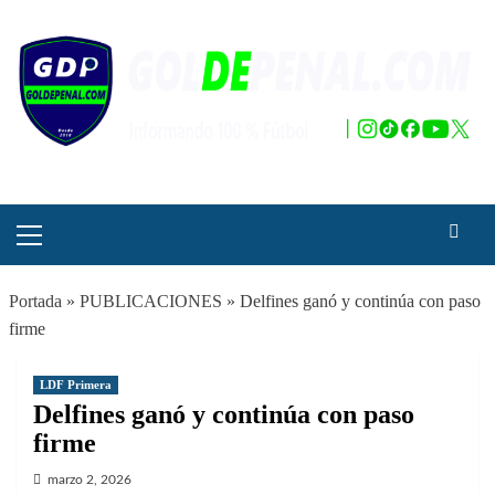
Saltar
al
contenido
Menú
principal
Portada
»
PUBLICACIONES
»
Delfines ganó y continúa con paso
firme
LDF Primera
Delfines ganó y continúa con paso
firme
marzo 2, 2026