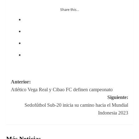
Share this...
Navegación
Anterior:
Atlético Vega Real y Cibao FC definen campeonato
de
Siguiente:
entradas
Sedofútbol Sub-20 inicia su camino hacia el Mundial
Indonesia 2023
Más Noticias