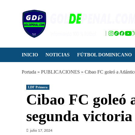
Saltar
al
contenido
INICIO
NOTICIAS
FÚTBOL DOMINICANO
Portada
»
PUBLICACIONES
»
Cibao FC goleó a Atlántico
LDF Primera
Cibao FC goleó a
segunda victoria 
julio 17, 2024