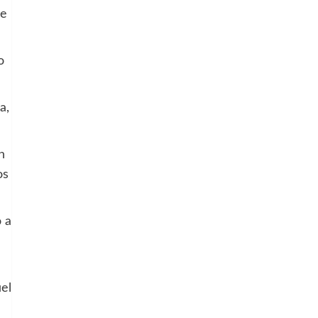
ue
o
a,
n
os
ó a
el