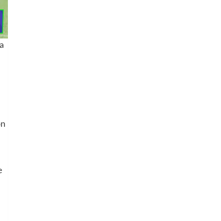
a
on
e