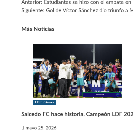
Anterior:
Estudiantes se hizo con el empate en l
Navegación
Siguiente:
Gol de Víctor Sánchez dio triunfo a 
de
entradas
Más Noticias
LDF Primera
Salcedo FC hace historia, Campeón LDF 20
mayo 25, 2026