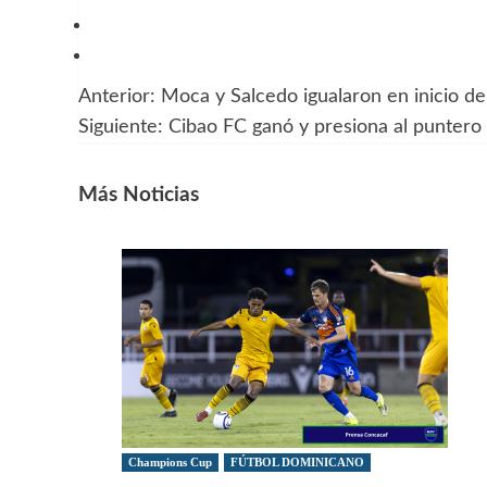
Anterior:
Moca y Salcedo igualaron en inicio de
Navegación
Siguiente:
Cibao FC ganó y presiona al puntero
de
entradas
Más Noticias
Champions Cup
FÚTBOL DOMINICANO