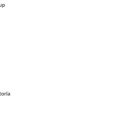
up
toria