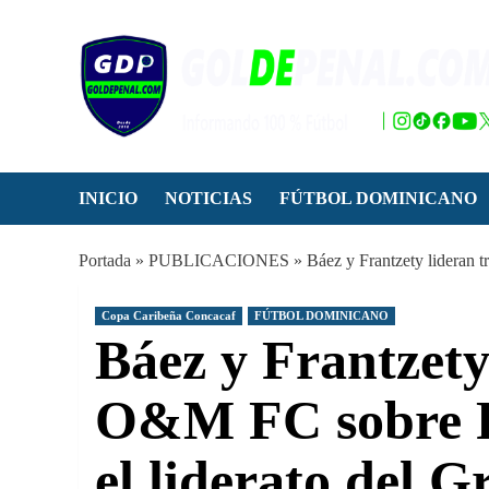
Saltar
al
contenido
INICIO
NOTICIAS
FÚTBOL DOMINICANO
Portada
»
PUBLICACIONES
»
Báez y Frantzety lideran
Copa Caribeña Concacaf
FÚTBOL DOMINICANO
Báez y Frantzety
O&M FC sobre 
el liderato del 