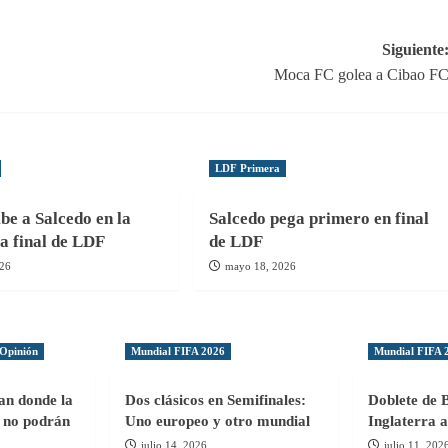
Siguiente
Moca FC golea a Cibao F
LDF Primera
be a Salcedo en la
Salcedo pega primero en final
la final de LDF
de LDF
026
mayo 18, 2026
Opinión
Mundial FIFA 2026
Mundial FIFA 
gan donde la
Dos clásicos en Semifinales:
Doblete de 
ol no podrán
Uno europeo y otro mundial
Inglaterra a
julio 14, 2026
julio 11, 202