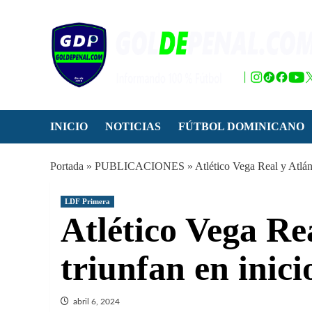
Saltar
al
contenido
INICIO
NOTICIAS
FÚTBOL DOMINICANO
Portada
»
PUBLICACIONES
»
Atlético Vega Real y Atlán
LDF Primera
Atlético Vega Re
triunfan en inic
abril 6, 2024