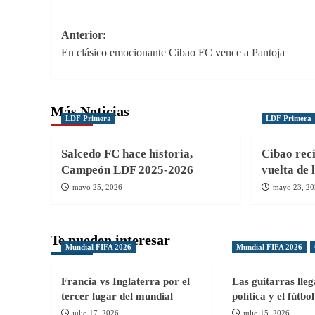
Navegación
Anterior:
En clásico emocionante Cibao FC vence a Pantoja
de
entradas
Más Noticias
LDF Primera
LDF Primera
Salcedo FC hace historia,
Cibao reci
Campeón LDF 2025-2026
vuelta de 
mayo 25, 2026
mayo 23, 2
Te pueden interesar
Mundial FIFA 2026
Mundial FIFA 2026
Francia vs Inglaterra por el
Las guitarras lle
tercer lugar del mundial
política y el fútb
julio 17, 2026
julio 15, 2026