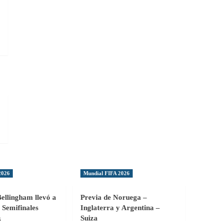
:
C
2026
Mundial FIFA 2026
Bellingham llevó a
Previa de Noruega –
 Semifinales
Inglaterra y Argentina –
Suiza
6