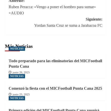
Navegación
Anterior:
Ruben Peracca: «Vengo a poner el hombro para sumar»
de
+AUDIO
entradas
Siguiente:
Yordan Santa Cruz se suma a Jarabacoa FC
Más Noticias
NOTICIAS
Todo preparado para las eliminatorias del MICFootball
Punta Cana
junio 26, 2025
NOTICIAS
Comenzó la fiesta con el MICFootball Punta Cana 2025
junio 25, 2025
NOTICIAS
Primera edición del MICFootball Punta Cana reunirá