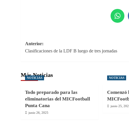
Navegación
Anterior:
Clasificaciones de la LDF B luego de tres jornadas
de
entradas
Más Noticias
NOTICIAS
NOTICIAS
Todo preparado para las
Comenzó la
eliminatorias del MICFootball
MICFootba
Punta Cana
junio 25, 20
junio 26, 2025