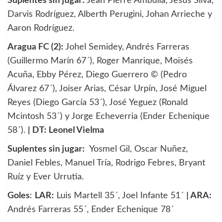
Suplentes sin jugar:
Jean Pierre Ambuila, Jesús Silva,
Darvis Rodríguez, Alberth Perugini, Johan Arrieche y
Aaron Rodríguez.
Aragua FC (2):
Johel Semidey, Andrés Farreras
(Guillermo Marín 67´), Roger Manrique, Moisés
Acuña, Ebby Pérez, Diego Guerrero © (Pedro
Álvarez 67´), Joiser Arias, César Urpín, José Miguel
Reyes (Diego García 53´), José Yeguez (Ronald
Mcintosh 53´) y Jorge Echeverria (Ender Echenique
58´).
| DT: Leonel Vielma
Suplentes sin jugar:
Yosmel Gil, Oscar Nuñez,
Daniel Febles, Manuel Tría, Rodrigo Febres, Bryant
Ruíz y Ever Urrutia.
Goles
:
LAR:
Luis Martell 35´, Joel Infante 51´
| ARA:
Andrés Farreras 55´, Ender Echenique 78´