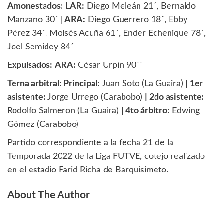
Amonestados:
LAR:
Diego Meleán 21´, Bernaldo
Manzano 30´
| ARA:
Diego Guerrero 18
´
, Ebby
Pérez 34´, Moisés Acuña 61´, Ender Echenique 78´,
Joel Semidey 84´
Expulsados:
ARA:
César Urpín 90´´
Terna arbitral: Principal:
Juan Soto (La Guaira)
| 1er
asistente:
Jorge Urrego (Carabobo)
| 2do asistente:
Rodolfo Salmeron (La Guaira)
| 4to árbitro:
Edwing
Gómez (Carabobo)
Partido correspondiente a la fecha 21 de la
Temporada 2022 de la Liga FUTVE, cotejo realizado
en el estadio Farid Richa de Barquisimeto.
About The Author