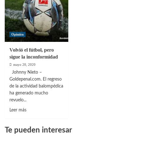
Opinión
Volvió el fútbol, pero
sigue la inconformidad
mayo 20, 2020
Johnny Nieto –
Goldepenal.com. El regreso
de la actividad balompédica
ha generado mucho
revuelo...
Leer
Leer más
más
sobre
Te pueden interesar
Volvió
el