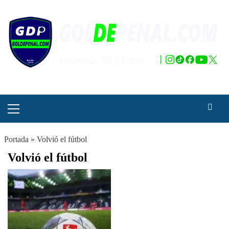
Saltar
al
contenido
Menú
principal
Portada
»
Volvió el fútbol
Volvió el fútbol