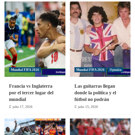
fútbol,
pero
sigue
la
inconformidad
Mundial FIFA 2026
Mundial FIFA 2026
Opinión
Francia vs Inglaterra
Las guitarras llegan
por el tercer lugar del
donde la política y el
mundial
fútbol no podrán
julio 17, 2026
julio 15, 2026