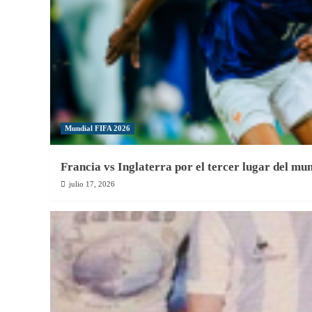
Argentina
en
el
debut
Mundial FIFA 2026
Francia vs Inglaterra por el tercer lugar del mu
julio 17, 2026