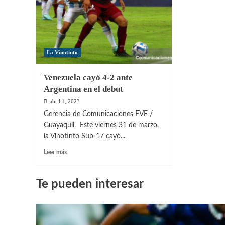
La Vinotinto
Venezuela cayó 4-2 ante
Argentina en el debut
abril 1, 2023
Gerencia de Comunicaciones FVF /
Guayaquil. Este viernes 31 de marzo,
la Vinotinto Sub-17 cayó...
Leer
Leer más
más
sobre
Venezuela
Te pueden interesar
cayó
4-
2
ante